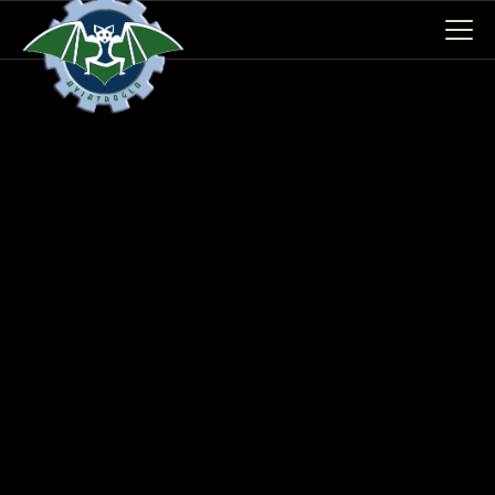
AVIONS
CATALOGUE FW 190
ASSOCIATION
PROJET FUSELAGE
FW190
EXPOS / ÉVÉNEMENTS
SHOP
LES CARRIÈRES DE
PALOTTE
LE FRONTREPARATUR
AGO