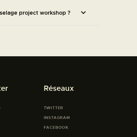
uselage project workshop ?
ter
Réseaux
O
TWITTER
INSTAGRAM
FACEBOOK