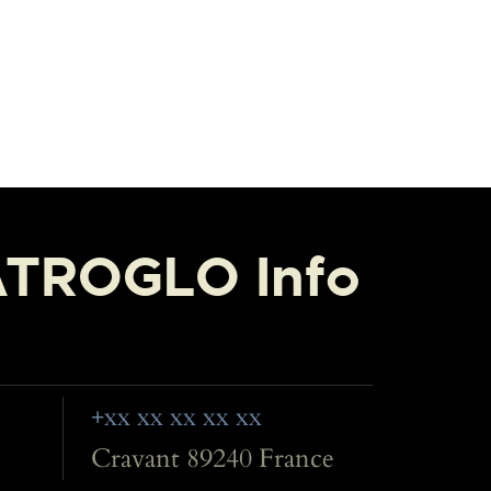
ATROGLO Info
+xx xx xx xx xx
Cravant 89240 France