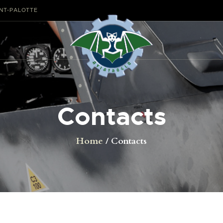
AVIONS
ANT-PALOTTE
CATALOGUE FW 190
ASSOCIATION
PROJET FUSELAGE
Contacts
FW190
EXPOS /
Home
Contacts
ÉVÉNEMENTS
SHOP
LES CARRIÈRES DE