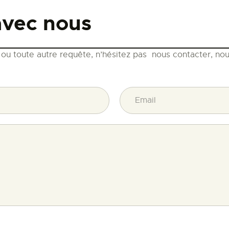
avec nous
PALOTTE
LE
 ou toute autre requête, n’hésitez pas nous contacter, no
FRONTREPARATUR
AGO
L’ATELIER DE L’AIR
LA SNCAC
PROJET ATELIER DE
L’AIR 606