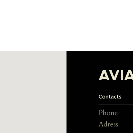
LA PISTE D’ENVOL
AVI
Contacts
Phone
Adress