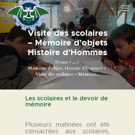
Visite des scolaires
AVIONS
– Mémoire d’objets
CATALOGUE FW 190
Histoire d’Hommes
ASSOCIATION
Home
...
Mémoire d'objets Histoire d'hommes
PROJET FUSELAGE
Visite des scolaires – Mémoire...
FW190
EXPOS / ÉVÉNEMENTS
SHOP
Les scolaires et le devoir de
mémoire
LES CARRIÈRES DE
PALOTTE
Plusieurs matinées ont été
LE FRONTREPARATUR
consacrées aux scolaires,
AGO