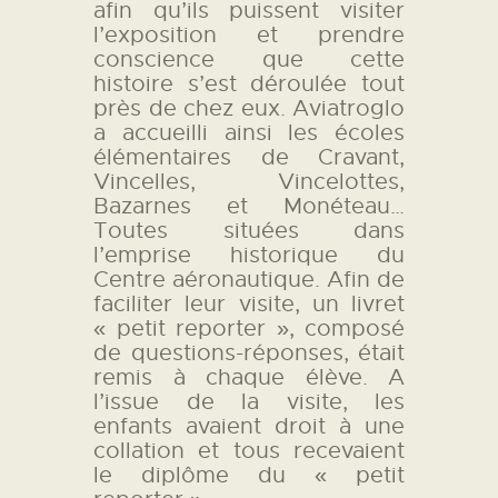
afin qu’ils puissent visiter
L’ATELIER DE L’AIR
l’exposition et prendre
conscience que cette
LA SNCAC
histoire s’est déroulée tout
PROJET ATELIER DE
près de chez eux. Aviatroglo
L’AIR 606
a accueilli ainsi les écoles
élémentaires de Cravant,
LA PISTE D’ENVOL
Vincelles, Vincelottes,
Bazarnes et Monéteau…
Toutes situées dans
l’emprise historique du
Centre aéronautique. Afin de
faciliter leur visite, un livret
« petit reporter », composé
de questions-réponses, était
remis à chaque élève. A
l’issue de la visite, les
enfants avaient droit à une
collation et tous recevaient
le diplôme du « petit