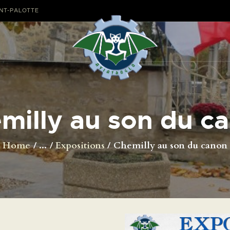
AVIONS
ANT-PALOTTE
CATALOGUE FW 190
ASSOCIATION
PROJET FUSELAGE
milly au son du c
FW190
EXPOS /
Home
...
Expositions
Chemilly au son du canon
ÉVÉNEMENTS
SHOP
LES CARRIÈRES DE