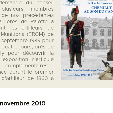
 demande du conseil
PALOTTE
t plusieurs membres
s de nos précédentes
arrières de Palotte à
LE
nt les artilleurs de
FRONTREPARATUR
 Munitions (ERGM) de
n septembre 1939 pour
AGO
 quatre jours, près de
ly pour découvrir la
 exposition s’articule
L’ATELIER DE L’AIR
t complémentaires :
ce durant le premier
LA SNCAC
 d’artilleur de 1860 à
PROJET ATELIER DE
L’AIR 606
1 novembre 2010