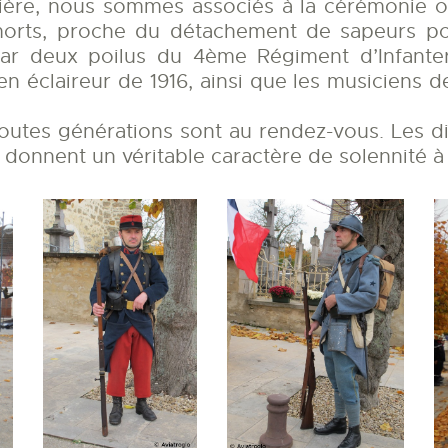
LA PISTE D’ENVOL
lière, nous sommes associés à la cérémonie of
morts, proche du détachement de sapeurs po
ar deux poilus du 4ème Régiment d’Infanteri
n éclaireur de 1916, ainsi que les musiciens d
 toutes générations sont au rendez-vous. Les 
us, donnent un véritable caractère de solennité