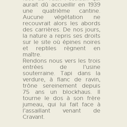
aurait dû accueillir en 1939
L’ATELIER DE L’AIR
une quatrième cantine.
LA SNCAC
Aucune végétation ne
recouvrait alors les abords
PROJET ATELIER DE
des carrières. De nos jours,
L’AIR 606
la nature a repris ses droits
LA PISTE D’ENVOL
sur le site où épines noires
et reptiles règnent en
maître.
Rendons nous vers les trois
entrées de l’usine
souterraine. Tapi dans la
verdure, à flanc de ravin,
trône sereinement depuis
75 ans un blockhaus. Il
tourne le dos à son frère
jumeau, qui lui fait face à
l’assaillant venant de
Cravant.