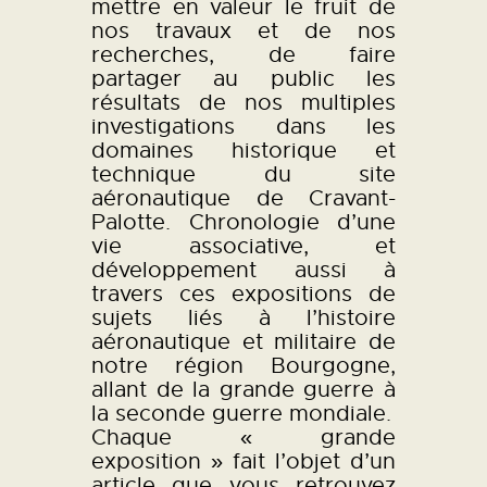
mettre en valeur le fruit de
L’ATELIER DE L’AIR
nos travaux et de nos
recherches, de faire
LA SNCAC
partager au public les
PROJET ATELIER DE
résultats de nos multiples
L’AIR 606
investigations dans les
domaines historique et
LA PISTE D’ENVOL
technique du site
aéronautique de Cravant-
Palotte. Chronologie d’une
vie associative, et
développement aussi à
travers ces expositions de
sujets liés à l’histoire
aéronautique et militaire de
notre région Bourgogne,
allant de la grande guerre à
la seconde guerre mondiale.
Chaque « grande
exposition » fait l’objet d’un
article que vous retrouvez