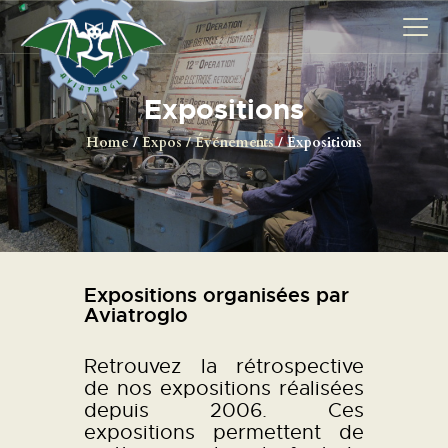
Expositions
AVIONS
Home
Expos / Événements
Expositions
CATALOGUE FW 190
ASSOCIATION
PROJET FUSELAGE
FW190
EXPOS / ÉVÉNEMENTS
Expositions organisées par
Aviatroglo
SHOP
LES CARRIÈRES DE
Retrouvez la rétrospective
PALOTTE
de nos expositions réalisées
depuis 2006. Ces
LE FRONTREPARATUR
expositions permettent de
AGO