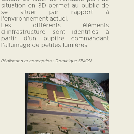
situation en 3D permet au public de
L’ATELIER DE L’AIR
se situer par rapport à
LA SNCAC
l’environnement actuel.
Les différents éléments
PROJET ATELIER DE
d’infrastructure sont identifiés à
L’AIR 606
partir d’un pupitre commandant
LA PISTE D’ENVOL
l’allumage de petites lumières.
Réalisation et conception : Dominique SIMON