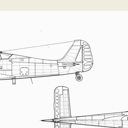
PALOTTE
LE
FRONTREPARATUR
AGO
L’ATELIER DE L’AIR
LA SNCAC
PROJET ATELIER DE
L’AIR 606