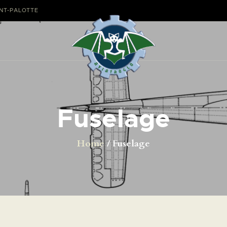
AVIONS
ANT-PALOTTE
CATALOGUE FW 190
ASSOCIATION
PROJET FUSELAGE
Fuselage
FW190
EXPOS /
Home
Fuselage
ÉVÉNEMENTS
SHOP
LES CARRIÈRES DE