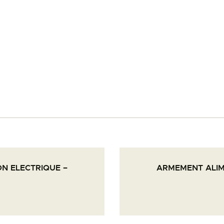
PALOTTE
LE
FRONTREPARATUR
AGO
L’ATELIER DE L’AIR
LA SNCAC
N ELECTRIQUE –
ARMEMENT ALIM
PROJET ATELIER DE
L’AIR 606