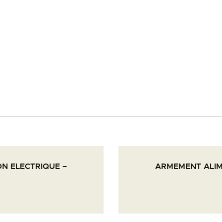
PALOTTE
LE
FRONTREPARATUR
AGO
L’ATELIER DE L’AIR
LA SNCAC
N ELECTRIQUE –
ARMEMENT ALIM
PROJET ATELIER DE
L’AIR 606