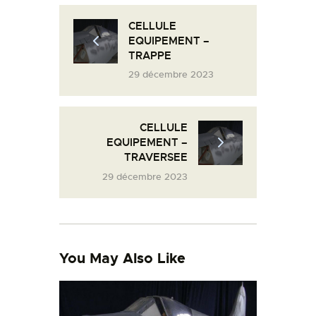
L’ATELIER DE L’AIR
CELLULE
LA SNCAC
EQUIPEMENT –
TRAPPE
PROJET ATELIER DE
29 décembre 2023
L’AIR 606
LA PISTE D’ENVOL
CELLULE
EQUIPEMENT –
TRAVERSEE
29 décembre 2023
You May Also Like