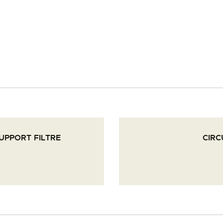
PALOTTE
LE
FRONTREPARATUR
AGO
L’ATELIER DE L’AIR
UPPORT FILTRE
CIRC
LA SNCAC
PROJET ATELIER DE
L’AIR 606