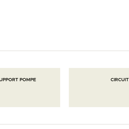
PALOTTE
LE
FRONTREPARATUR
AGO
L’ATELIER DE L’AIR
SUPPORT POMPE
CIRCUI
LA SNCAC
PROJET ATELIER DE
L’AIR 606