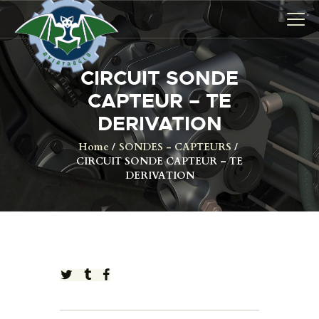
CIRCUIT SONDE
AVIONS
CAPTEUR – TE
CATALOGUE FW 190
DERIVATION
ASSOCIATION
Home
SONDES - CAPTEURS
CIRCUIT SONDE CAPTEUR – TE
PROJET FUSELAGE
DERIVATION
FW190
EXPOS / ÉVÉNEMENTS
SHOP
LES CARRIÈRES DE
PALOTTE
LE FRONTREPARATUR
AGO