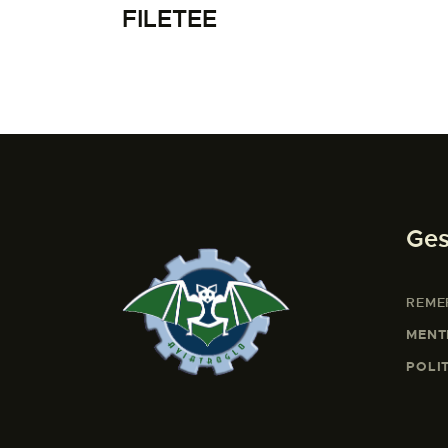
FILETEE
Ges
REME
MENT
POLI