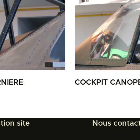
LA PISTE D’ENVOL
NIERE
COCKPIT CANOPE
tion site
Nous contac