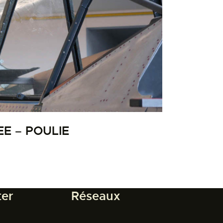
E – POULIE
ter
Réseaux