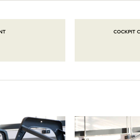
PALOTTE
LE
NT
COCKPIT 
FRONTREPARATUR
AGO
L’ATELIER DE L’AIR
LA SNCAC
PROJET ATELIER DE
L’AIR 606