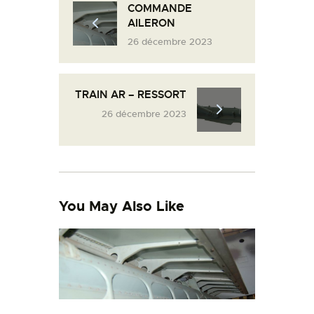
COMMANDE
L’ATELIER DE L’AIR
AILERON
LA SNCAC
26 décembre 2023
PROJET ATELIER DE
L’AIR 606
TRAIN AR – RESSORT
LA PISTE D’ENVOL
26 décembre 2023
You May Also Like