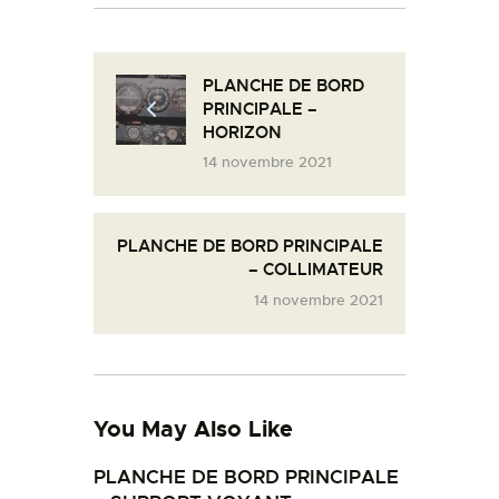
L’ATELIER DE L’AIR
LA SNCAC
PLANCHE DE BORD
PROJET ATELIER DE
PRINCIPALE –
L’AIR 606
HORIZON
LA PISTE D’ENVOL
14 novembre 2021
PLANCHE DE BORD PRINCIPALE
– COLLIMATEUR
14 novembre 2021
You May Also Like
PLANCHE DE BORD PRINCIPALE