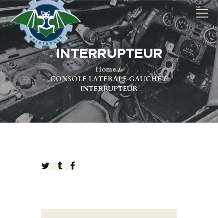
INTERRUPTEUR
AVIONS
Home
CONSOLE LATERALE GAUCHE
CATALOGUE FW 190
INTERRUPTEUR
ASSOCIATION
PROJET FUSELAGE
FW190
EXPOS / ÉVÉNEMENTS
SHOP
LES CARRIÈRES DE
PALOTTE
LE FRONTREPARATUR
AGO