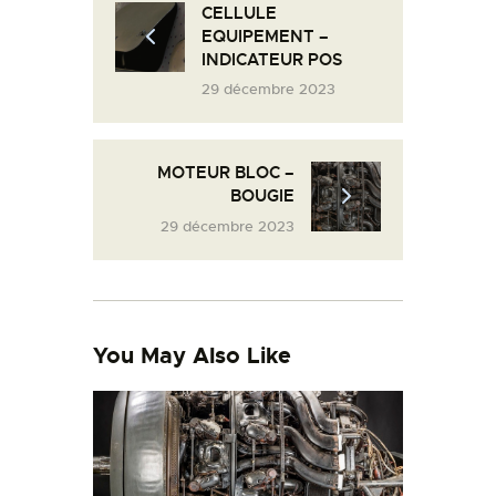
CELLULE
L’ATELIER DE L’AIR
EQUIPEMENT –
INDICATEUR POS
LA SNCAC
29 décembre 2023
PROJET ATELIER DE
L’AIR 606
LA PISTE D’ENVOL
MOTEUR BLOC –
BOUGIE
29 décembre 2023
You May Also Like