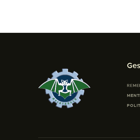
Ges
REME
MENT
POLI