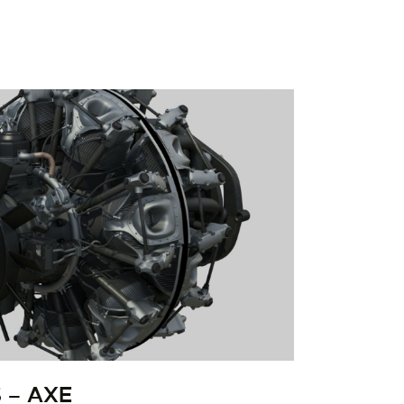
 – AXE