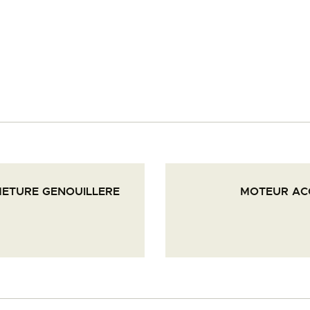
PALOTTE
LE
FRONTREPARATUR
AGO
L’ATELIER DE L’AIR
METURE GENOUILLERE
MOTEUR ACC
LA SNCAC
PROJET ATELIER DE
L’AIR 606