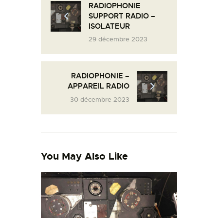
RADIOPHONIE
L’ATELIER DE L’AIR
SUPPORT RADIO –
ISOLATEUR
LA SNCAC
29 décembre 2023
PROJET ATELIER DE
L’AIR 606
LA PISTE D’ENVOL
RADIOPHONIE –
APPAREIL RADIO
30 décembre 2023
You May Also Like