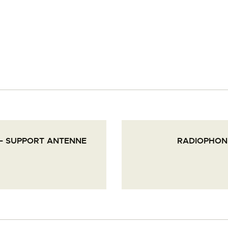
PALOTTE
LE
FRONTREPARATUR
AGO
L’ATELIER DE L’AIR
– SUPPORT ANTENNE
RADIOPHONI
LA SNCAC
PROJET ATELIER DE
L’AIR 606