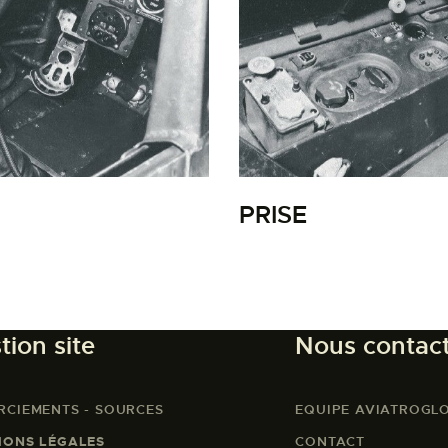
LA PISTE D’ENVOL
PRISE
tion site
Nous contac
RCIEMENTS - SOURCES
EQUIPE AVIATROGL
IONS LÉGALES
CONTACT