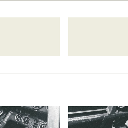
PALOTTE
LE
FRONTREPARATUR
AGO
L’ATELIER DE L’AIR
LA SNCAC
PROJET ATELIER DE
L’AIR 606