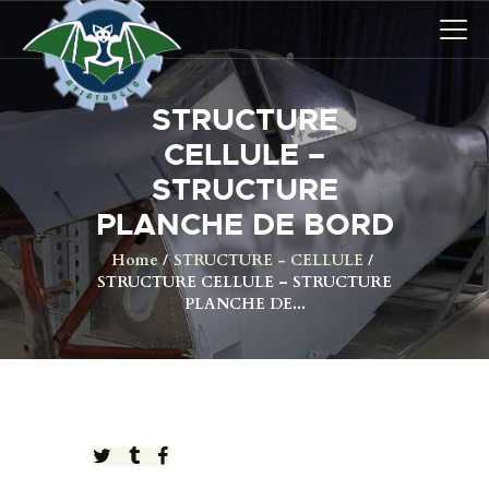
STRUCTURE
AVIONS
CELLULE –
CATALOGUE FW 190
STRUCTURE
ASSOCIATION
PLANCHE DE BORD
PROJET FUSELAGE
Home
STRUCTURE - CELLULE
FW190
STRUCTURE CELLULE – STRUCTURE
PLANCHE DE...
EXPOS / ÉVÉNEMENTS
SHOP
LES CARRIÈRES DE
PALOTTE
LE FRONTREPARATUR
AGO