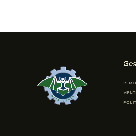
Ges
REME
MENT
POLI