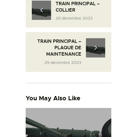
TRAIN PRINCIPAL –
L’ATELIER DE L’AIR
COLLIER
LA SNCAC
29 décembre 2023
PROJET ATELIER DE
L’AIR 606
TRAIN PRINCIPAL –
LA PISTE D’ENVOL
PLAQUE DE
MAINTENANCE
29 décembre 2023
You May Also Like