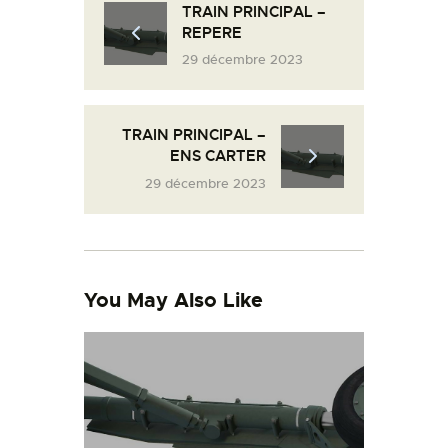
TRAIN PRINCIPAL –
L’ATELIER DE L’AIR
REPERE
LA SNCAC
29 décembre 2023
PROJET ATELIER DE
L’AIR 606
TRAIN PRINCIPAL –
LA PISTE D’ENVOL
ENS CARTER
29 décembre 2023
You May Also Like