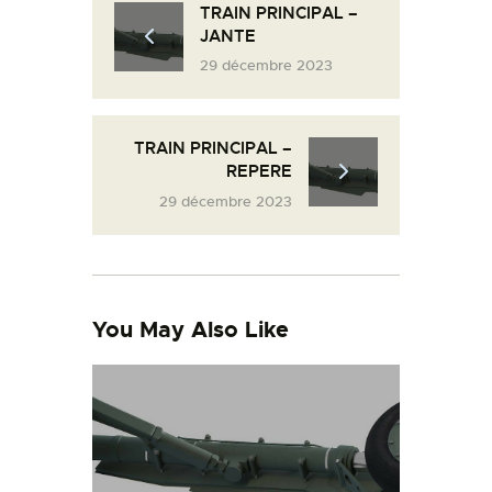
TRAIN PRINCIPAL –
L’ATELIER DE L’AIR
JANTE
LA SNCAC
29 décembre 2023
PROJET ATELIER DE
L’AIR 606
TRAIN PRINCIPAL –
LA PISTE D’ENVOL
REPERE
29 décembre 2023
You May Also Like