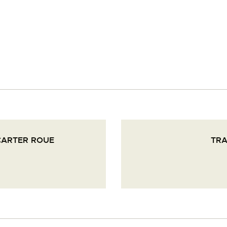
PALOTTE
LE
FRONTREPARATUR
AGO
L’ATELIER DE L’AIR
 CARTER ROUE
TRA
LA SNCAC
PROJET ATELIER DE
L’AIR 606