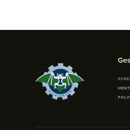
Ges
REME
MENT
POLI