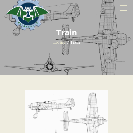
Train
AVIONS
Home
Train
CATALOGUE FW 190
ASSOCIATION
PROJET FUSELAGE
FW190
EXPOS / ÉVÉNEMENTS
SHOP
LES CARRIÈRES DE
PALOTTE
LE FRONTREPARATUR
AGO