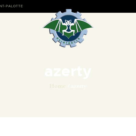
AVIONS
ANT-PALOTTE
CATALOGUE FW 190
ASSOCIATION
PROJET FUSELAGE
azerty
FW190
EXPOS /
Home
azerty
ÉVÉNEMENTS
SHOP
LES CARRIÈRES DE