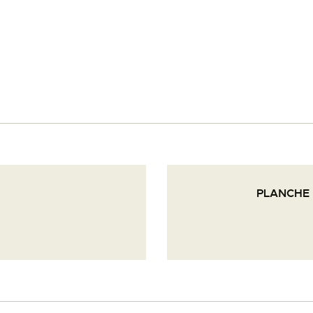
PALOTTE
LE
FRONTREPARATUR
AGO
L’ATELIER DE L’AIR
PLANCHE 
LA SNCAC
PROJET ATELIER DE
L’AIR 606