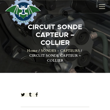
CIRCUIT SONDE
AVIONS
CAPTEUR –
CATALOGUE FW 190
COLLIER
ASSOCIATION
Home
SONDES - CAPTEURS
CIRCUIT SONDE CAPTEUR –
PROJET FUSELAGE
COLLIER
FW190
EXPOS / ÉVÉNEMENTS
SHOP
LES CARRIÈRES DE
PALOTTE
LE FRONTREPARATUR
AGO