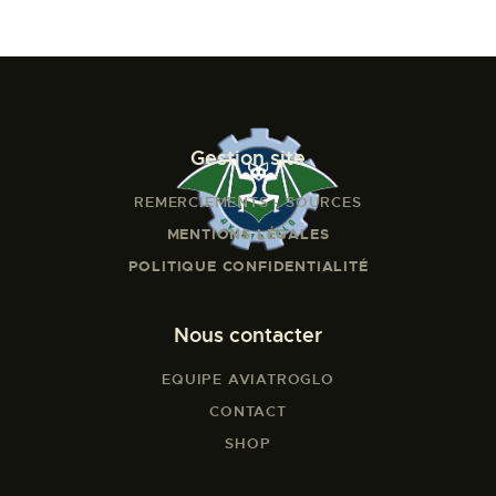
L’ATELIER DE L’AIR
LA SNCAC
PROJET ATELIER DE
L’AIR 606
Gestion site
LA PISTE D’ENVOL
REMERCIEMENTS - SOURCES
MENTIONS LÉGALES
POLITIQUE CONFIDENTIALITÉ
Nous contacter
EQUIPE AVIATROGLO
CONTACT
SHOP