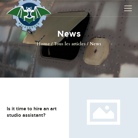
News
AVIONS
Home
Tous les articles
News
CATALOGUE FW 190
ASSOCIATION
PROJET FUSELAGE
FW190
EXPOS / ÉVÉNEMENTS
SHOP
LES CARRIÈRES DE
Is it time to hire an art
studio assistant?
PALOTTE
LE FRONTREPARATUR
AGO