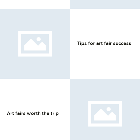
L’ATELIER DE L’AIR
LA SNCAC
PROJET ATELIER DE
L’AIR 606
Tips for art fair success
LA PISTE D’ENVOL
Art fairs worth the trip